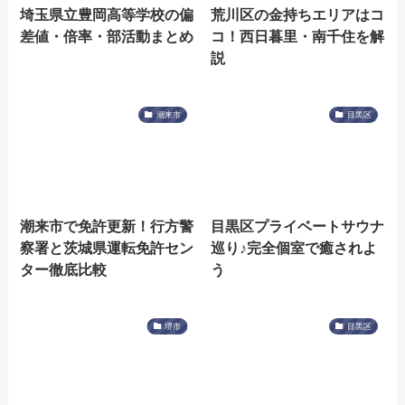
埼玉県立豊岡高等学校の偏
荒川区の金持ちエリアはコ
差値・倍率・部活動まとめ
コ！西日暮里・南千住を解
説
潮来市
目黒区
潮来市で免許更新！行方警
目黒区プライベートサウナ
察署と茨城県運転免許セン
巡り♪完全個室で癒されよ
ター徹底比較
う
堺市
目黒区