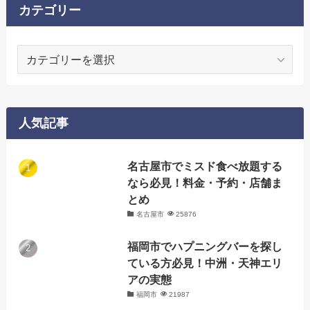
カテゴリー
カ
テ
ゴ
リ
ー
人気記事
名古屋市でミスド食べ放題する
なら必見！料金・予約・店舗ま
とめ
名古屋市
25876
福岡市でハプニングバーを探し
ている方必見！中洲・天神エリ
アの実態
福岡市
21987