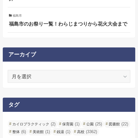
福島市
福島市のお祭り一覧！わらじまつりから花火大会まで
アーカイブ
ア
ー
カ
イ
ブ
タグ
(2)
(1)
(25)
(22)
カイロプラクティック
保育園
公園
図書館
(6)
(1)
(1)
(3362)
整体
美術館
銭湯
高校