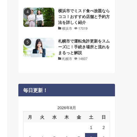
横浜市でミスド食べ放題なら
ココ！おすすめ店舗と予約方
法を詳しく紹介
横浜市
17019
札幌市で運転免許更新をスム
ーズに！手続き場所と流れを
まるっと解説
札幌市
14607
毎日更新！
2026年8月
月
火
水
木
金
土
日
1
2