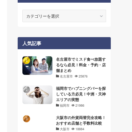
カ
テ
ゴ
リ
ー
人気記事
名古屋市でミスド食べ放題す
るなら必見！料金・予約・店
舗まとめ
名古屋市
25876
福岡市でハプニングバーを探
している方必見！中洲・天神
エリアの実態
福岡市
21986
大阪市の外貨両替完全攻略！
おすすめ店舗と手数料比較
大阪市
18884