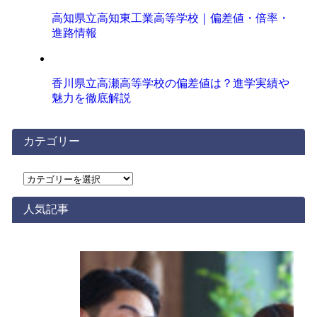
高知県立高知東工業高等学校｜偏差値・倍率・
進路情報
香川県立高瀬高等学校の偏差値は？進学実績や
魅力を徹底解説
カテゴリー
カ
テ
ゴ
人気記事
リ
ー