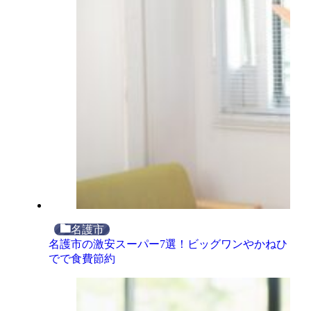
名護市
名護市の激安スーパー7選！ビッグワンやかねひ
でで食費節約