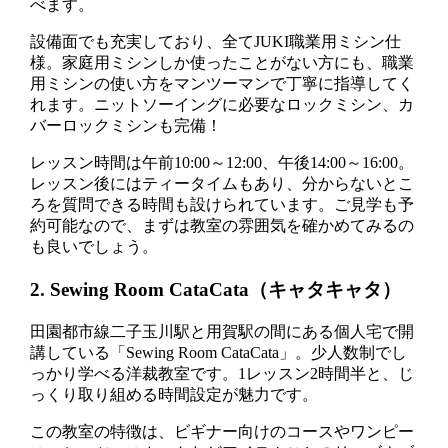
べます。
設備面でも充実しており、全てJUKI職業用ミシン仕
様。家庭用ミシンしか使ったことがない方にも、職業
用ミシンの使い方をマンツーマンで丁寧に指導してく
れます。ニットソーイングに必要なロックミシン、カ
バーロックミシンも完備！
レッスン時間は午前10:00～12:00、午後14:00～16:00。
レッスン後にはティータイムもあり、分からないとこ
ろを質問できる時間も設けられています。ご見学も予
約可能なので、まずは教室の雰囲気を確かめてみるの
も良いでしょう。
2. Sewing Room CataCata（キャタキャタ）
田園都市線二子玉川駅と用賀駅の間にある個人宅で開
講している「Sewing Room CataCata」。少人数制でし
っかり学べる洋裁教室です。1レッスン2時間半と、じ
っくり取り組める時間設定が魅力です。
この教室の特徴は、ビギナー向けのコースやワンピー