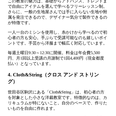
この教室の魅力は、基礎からアドバンス、トレンドま
で自由にアイテムを選んで学べるフリーレッスン制。
さらに、一般の生地屋さんでは手に入らない生地や附
属を発注できるので、デザイナー気分で製作できるの
が特徴です。
一人一台のミシンを使用し、糸かけから学べるので初
心者の方も安心。手ぶらで受講可能なのも嬉しいポイ
ントです。手芸から洋服まで幅広く対応しています。
毎週土曜日9:30～12:30に開催。料金は年会費5,500
円、月1回以上受講の月謝制で1回4,400円（現金都度
払い）となっています。
4. Cloth&String（クロス アンド ストリン
グ）
世田谷区駒沢にある「Cloth&String」は、初心者の方
を対象とした小さな洋裁教室です。特徴的なのは、カ
リキュラムが特にないこと。自分のペースで、作りた
いものを自由に作れます。