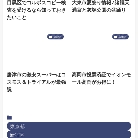
目黒区でコルポスコピー検
大東市夏祭り情報♪諸福天
査を受けるなら知っておき
満宮と灰塚公園の盆踊り
たいこと
唐津市
高岡市
唐津市の激安スーパーはコ
高岡市投票済証でイオンモ
スモス＆トライアルが最強
ール高岡がお得に！
説
東京都
新宿区