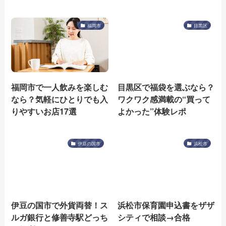
福岡市
目黒区
福岡市で一人飲みを楽しむ
目黒区で福袋を選ぶなら？
なら？気軽にひとりでも入
ワクワク感満載の“買って
りやすいお店17選
よかった”体験レポ
伊豆の国市
浜松市
伊豆の国市で外貨両替！ス
浜松市保育園申込書をザザ
ルガ銀行と修善寺駅どっち
シティで相談→合格