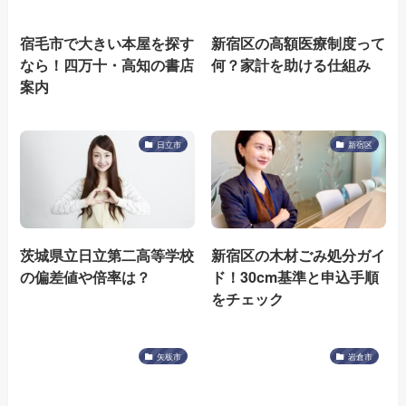
宿毛市で大きい本屋を探す
新宿区の高額医療制度って
なら！四万十・高知の書店
何？家計を助ける仕組み
案内
日立市
新宿区
茨城県立日立第二高等学校
新宿区の木材ごみ処分ガイ
の偏差値や倍率は？
ド！30cm基準と申込手順
をチェック
矢板市
岩倉市