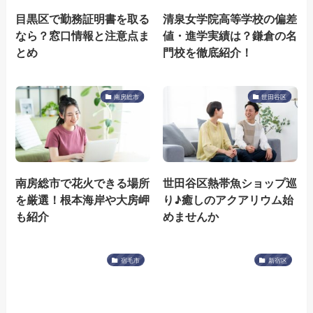
目黒区で勤務証明書を取る
清泉女学院高等学校の偏差
なら？窓口情報と注意点ま
値・進学実績は？鎌倉の名
とめ
門校を徹底紹介！
南房総市
世田谷区
南房総市で花火できる場所
世田谷区熱帯魚ショップ巡
を厳選！根本海岸や大房岬
り♪癒しのアクアリウム始
も紹介
めませんか
宿毛市
新宿区