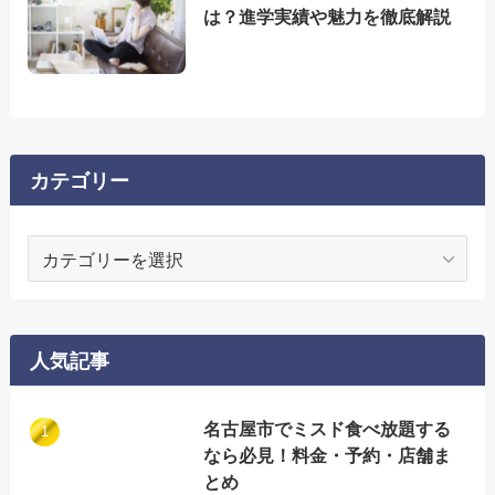
は？進学実績や魅力を徹底解説
カテゴリー
カ
テ
ゴ
リ
ー
人気記事
名古屋市でミスド食べ放題する
なら必見！料金・予約・店舗ま
とめ