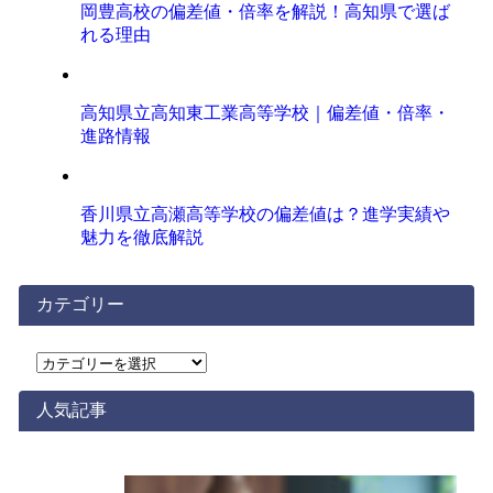
岡豊高校の偏差値・倍率を解説！高知県で選ば
れる理由
高知県立高知東工業高等学校｜偏差値・倍率・
進路情報
香川県立高瀬高等学校の偏差値は？進学実績や
魅力を徹底解説
カテゴリー
カ
テ
ゴ
人気記事
リ
ー