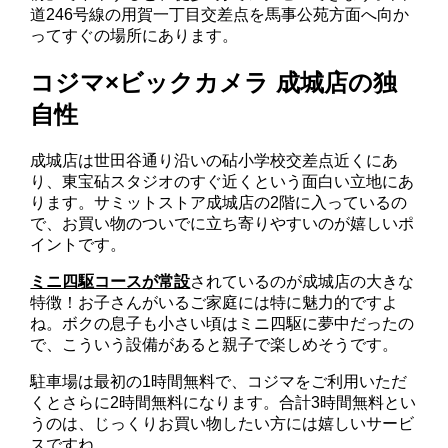
道246号線の用賀一丁目交差点を馬事公苑方面へ向か
ってすぐの場所にあります。
コジマ×ビックカメラ 成城店の独
自性
成城店は世田谷通り沿いの砧小学校交差点近くにあ
り、東宝砧スタジオのすぐ近くという面白い立地にあ
ります。サミットストア成城店の2階に入っているの
で、お買い物のついでに立ち寄りやすいのが嬉しいポ
イントです。
ミニ四駆コースが常設
されているのが成城店の大きな
特徴！お子さんがいるご家庭には特に魅力的ですよ
ね。ボクの息子も小さい頃はミニ四駆に夢中だったの
で、こういう設備があると親子で楽しめそうです。
駐車場は最初の1時間無料で、コジマをご利用いただ
くとさらに2時間無料になります。合計3時間無料とい
うのは、じっくりお買い物したい方には嬉しいサービ
スですね。