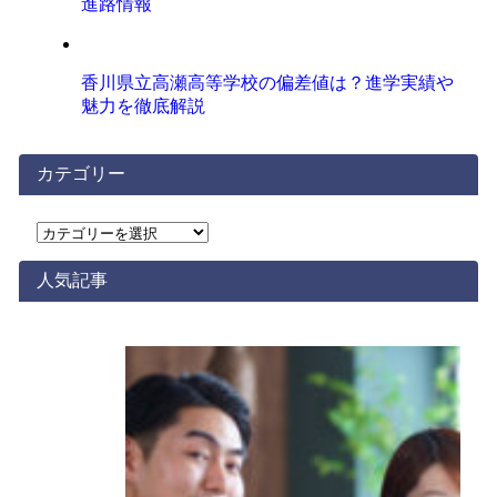
進路情報
香川県立高瀬高等学校の偏差値は？進学実績や
魅力を徹底解説
カテゴリー
カ
テ
ゴ
人気記事
リ
ー