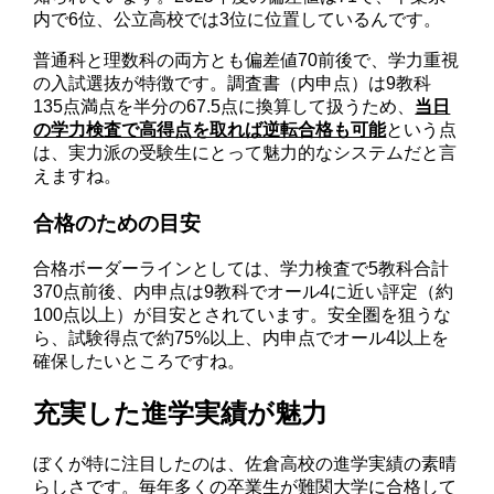
内で6位、公立高校では3位に位置しているんです。
普通科と理数科の両方とも偏差値70前後で、学力重視
の入試選抜が特徴です。調査書（内申点）は9教科
135点満点を半分の67.5点に換算して扱うため、
当日
の学力検査で高得点を取れば逆転合格も可能
という点
は、実力派の受験生にとって魅力的なシステムだと言
えますね。
合格のための目安
合格ボーダーラインとしては、学力検査で5教科合計
370点前後、内申点は9教科でオール4に近い評定（約
100点以上）が目安とされています。安全圏を狙うな
ら、試験得点で約75%以上、内申点でオール4以上を
確保したいところですね。
充実した進学実績が魅力
ぼくが特に注目したのは、佐倉高校の進学実績の素晴
らしさです。毎年多くの卒業生が難関大学に合格して