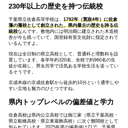
230年以上の歴史を持つ伝統校
千葉県立佐倉高等学校は、
1792年（寛政4年）に佐倉
藩の藩校として創立された、県内最古の歴史を誇る伝
統校
なんです。敷地内には明治期に建立された木造校
舎が今も残っていて、国登録有形文化財に指定されて
いるんですよ。
現在は全日制の県立高校として、普通科と理数科を設
置しています。各学年約320名、全校で約960名の生
徒が在籍し、男女共学で活気ある学校生活を送ってい
るそうです。
京成本線の京成佐倉駅から徒歩約10分という通学しや
すい立地も魅力のひとつですね。
県内トップレベルの偏差値と学力
佐倉高校は県内公立高校では御三家（県立千葉高校・
県立船橋高校・県立東葛飾高校）に次ぐ難関校として
知られています。2025年度の偏差値は71で、千葉県