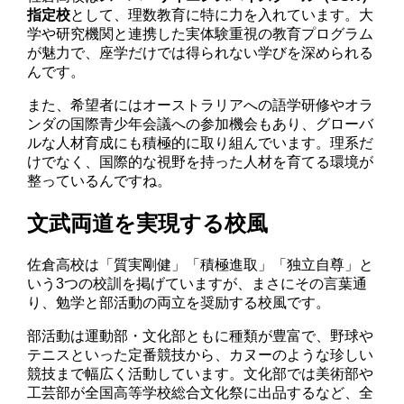
指定校
として、理数教育に特に力を入れています。大
学や研究機関と連携した実体験重視の教育プログラム
が魅力で、座学だけでは得られない学びを深められる
んです。
また、希望者にはオーストラリアへの語学研修やオラ
ンダの国際青少年会議への参加機会もあり、グローバ
ルな人材育成にも積極的に取り組んでいます。理系だ
けでなく、国際的な視野を持った人材を育てる環境が
整っているんですね。
文武両道を実現する校風
佐倉高校は「質実剛健」「積極進取」「独立自尊」と
いう3つの校訓を掲げていますが、まさにその言葉通
り、勉学と部活動の両立を奨励する校風です。
部活動は運動部・文化部ともに種類が豊富で、野球や
テニスといった定番競技から、カヌーのような珍しい
競技まで幅広く活動しています。文化部では美術部や
工芸部が全国高等学校総合文化祭に出品するなど、全