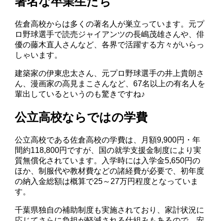
著名な卒業生たち
佐倉高校からは多くの著名人が巣立っています。元プ
ロ野球選手で読売ジャイアンツの長嶋茂雄さんや、俳
優の藤木直人さんなど、各界で活躍する方々がいらっ
しゃいます。
建築家の伊東忠太さん、元プロ野球選手の井上貴朗さ
ん、漫画家の高見まこさんなど、67名以上の有名人を
輩出しているというのも驚きですね♪
公立高校ならではの学費
公立高校である佐倉高校の学費は、月額9,900円・年
間約118,800円ですが、国の就学支援金制度により実
質無償化されています。入学時には入学金5,650円の
ほか、制服代や教材費などの諸経費が必要で、初年度
の納入金総額は概算で25～27万円程度となっていま
す。
千葉県独自の補助制度も実施されており、家計状況に
応じてさらに負担が軽減される仕組みもあるので、安