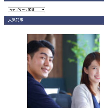
カ
テ
ゴ
人気記事
リ
ー