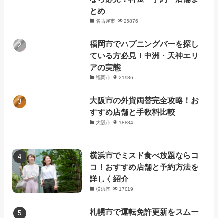
とめ
名古屋市
25876
福岡市でハプニングバーを探し
ている方必見！中洲・天神エリ
アの実態
福岡市
21986
大阪市の外貨両替完全攻略！お
すすめ店舗と手数料比較
大阪市
18884
横浜市でミスド食べ放題ならコ
コ！おすすめ店舗と予約方法を
詳しく紹介
横浜市
17019
札幌市で運転免許更新をスムー