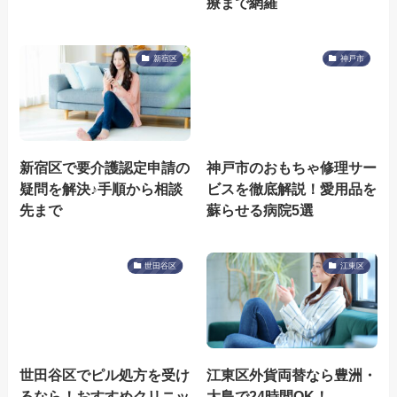
療まで網羅
新宿区
神戸市
新宿区で要介護認定申請の
神戸市のおもちゃ修理サー
疑問を解決♪手順から相談
ビスを徹底解説！愛用品を
先まで
蘇らせる病院5選
世田谷区
江東区
世田谷区でピル処方を受け
江東区外貨両替なら豊洲・
るなら！おすすめクリニッ
大島で24時間OK！