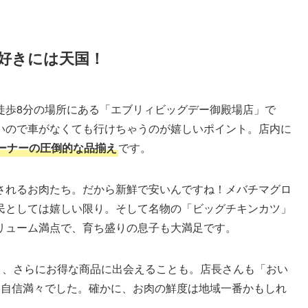
好きには天国！
徒歩8分の場所にある「エブリィビッグデー御殿場店」で
いので車がなくても行けちゃうのが嬉しいポイント。店内に
ーナーの圧倒的な品揃え
です。
されるお肉たち。だから新鮮で安いんですね！メバチマグロ
民としては嬉しい限り。そして名物の「ビッグチキンカツ」
リューム満点で、育ち盛りの息子も大満足です。
と、さらにお得な商品に出会えることも。店長さんも「おい
と自信満々でした。確かに、お肉の鮮度は地域一番かもしれ