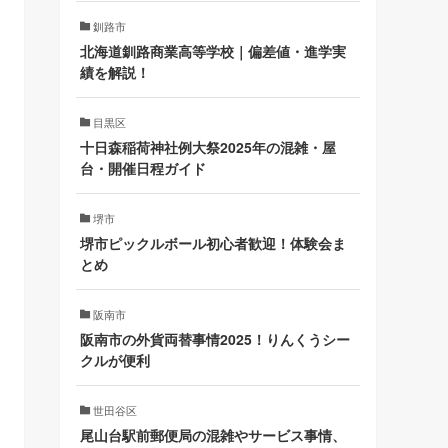
釧路市
北海道釧路商業高等学校｜偏差値・進学実
績を解説！
目黒区
十日森稲荷神社例大祭2025年の混雑・屋
台・開催日程ガイド
堺市
堺市ピックルボール初心者歓迎！体験会ま
とめ
阪南市
阪南市の外貨両替事情2025！りんくうシー
クルが便利
世田谷区
尾山台駅前郵便局の混雑やサービス事情、