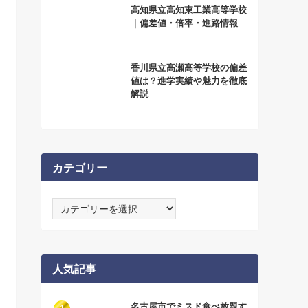
高知県立高知東工業高等学校
｜偏差値・倍率・進路情報
香川県立高瀬高等学校の偏差
値は？進学実績や魅力を徹底
解説
カテゴリー
カ
テ
ゴ
リ
ー
人気記事
名古屋市でミスド食べ放題す