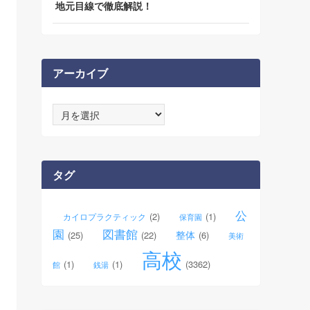
地元目線で徹底解説！
アーカイブ
ア
ー
カ
イ
ブ
タグ
公
(2)
(1)
カイロプラクティック
保育園
園
図書館
整体
(25)
(22)
(6)
美術
高校
(1)
(1)
(3362)
館
銭湯