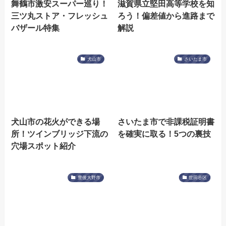
舞鶴市激安スーパー巡り！
滋賀県立堅田高等学校を知
三ツ丸ストア・フレッシュ
ろう！偏差値から進路まで
バザール特集
解説
犬山市
さいたま市
犬山市の花火ができる場
さいたま市で非課税証明書
所！ツインブリッジ下流の
を確実に取る！5つの裏技
穴場スポット紹介
豊後大野市
世田谷区