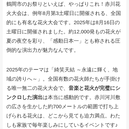
鶴岡市のお祭りといえば、やっぱりこれ！赤川花
火大会は、例年8月第3土曜日に開催される、全国
的にも有名な花火大会です。2025年は8月16日の
土曜日に開催されました。約12,000発もの花火が
夏の夜空を彩り、「感動日本一」とも称される圧
倒的な演出力が魅力なんです。
2025年のテーマは「綺笑天結 ～永遠に輝く、地
域の誇りへ～」。全国有数の花火師たちが手掛け
る唯一無二の花火大会で、
音楽と花火が完璧にシ
ンクロした演出
は本当に感動的です。赤川河川敷
の広さを生かした約700メートルの範囲で打ち上
げられる花火は、どこから見ても迫力満点。わた
しも家族で毎年楽しみにしているイベントです♪