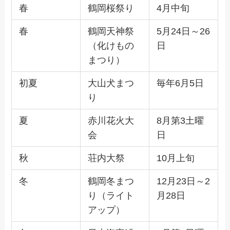
春
鶴岡桜祭り
4月中旬
春
鶴岡天神祭
5月24日～26
（化けもの
日
まつり）
初夏
大山犬まつ
毎年6月5日
り
夏
赤川花火大
8月第3土曜
会
日
秋
荘内大祭
10月上旬
冬
鶴岡冬まつ
12月23日～2
り（ライト
月28日
アップ）