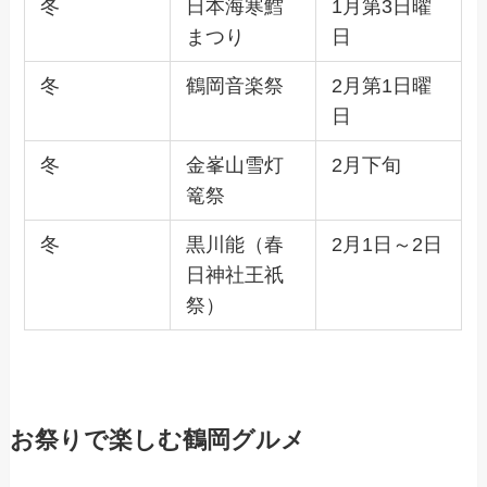
冬
日本海寒鱈
1月第3日曜
まつり
日
冬
鶴岡音楽祭
2月第1日曜
日
冬
金峯山雪灯
2月下旬
篭祭
冬
黒川能（春
2月1日～2日
日神社王祇
祭）
お祭りで楽しむ鶴岡グルメ