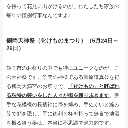
を持って花見に出かけるのが、わたしたち家族の
毎年の恒例行事なんですよ♪
鶴岡天神祭（化けものまつり）（5月24日～
26日）
鶴岡市のお祭りの中でも特にユニークなのが、こ
の天神祭です。学問の神様である菅原道真公を祀
る鶴岡天満宮のお祭りで、
「化けもの」と呼ばれ
る独特の装いをした人々が街を練り歩きます
。派
手な花模様の長襦袢に帯を締め、手ぬぐいと編み
笠で顔を隠し、手に徳利と杯を持って無言で地酒
を振る舞う姿は、本当に不思議で魅力的です。