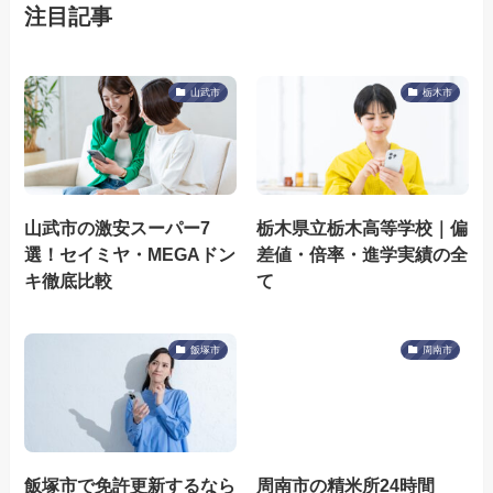
注目記事
山武市
栃木市
山武市の激安スーパー7
栃木県立栃木高等学校｜偏
選！セイミヤ・MEGAドン
差値・倍率・進学実績の全
キ徹底比較
て
飯塚市
周南市
飯塚市で免許更新するなら
周南市の精米所24時間