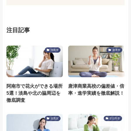
注目記事
阿南市
唐津市
阿南市で花火ができる場所
唐津商業高校の偏差値・倍
5選！淡島や北の脇周辺を
率・進学実績を徹底解説！
徹底調査
目黒区
廿日市市