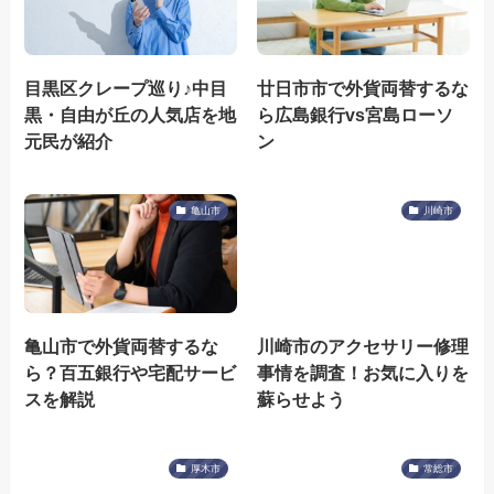
目黒区クレープ巡り♪中目
廿日市市で外貨両替するな
黒・自由が丘の人気店を地
ら広島銀行vs宮島ローソ
元民が紹介
ン
亀山市
川崎市
亀山市で外貨両替するな
川崎市のアクセサリー修理
ら？百五銀行や宅配サービ
事情を調査！お気に入りを
スを解説
蘇らせよう
厚木市
常総市