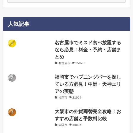
テ
ゴ
リ
ー
人気記事
名古屋市でミスド食べ放題する
なら必見！料金・予約・店舗ま
とめ
名古屋市
25876
福岡市でハプニングバーを探し
ている方必見！中洲・天神エリ
アの実態
福岡市
21994
大阪市の外貨両替完全攻略！お
すすめ店舗と手数料比較
大阪市
18885