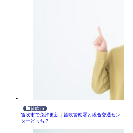
笛吹市
笛吹市で免許更新｜笛吹警察署と総合交通セン
ターどっち？