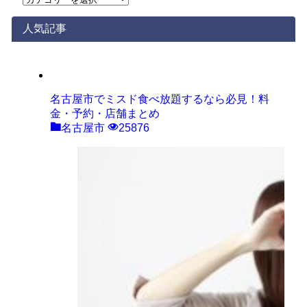
テ
ゴ
人気記事
リ
ー
名古屋市でミスド食べ放題するなら必見！料
金・予約・店舗まとめ
名古屋市
25876