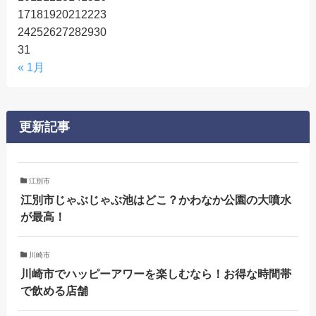
17
18
19
20
21
22
23
24
25
26
27
28
29
30
31
« 1月
更新記事
江別市
江別市じゃぶじゃぶ池はどこ？かわなか公園の大噴水
が最高！
川崎市
川崎市でハッピーアワーを楽しむなら！お得な時間帯
で飲める店舗