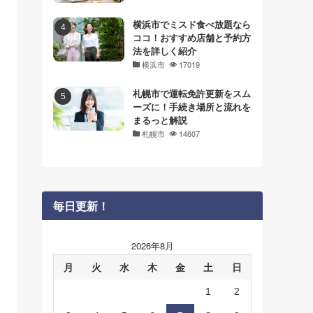
横浜市でミスド食べ放題なら
ココ！おすすめ店舗と予約方
法を詳しく紹介
横浜市
17019
札幌市で運転免許更新をスム
ーズに！手続き場所と流れを
まるっと解説
札幌市
14607
毎日更新！
2026年8月
月
火
水
木
金
土
日
1
2