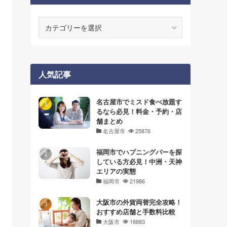
カ
テ
ゴ
リ
ー
人気記事
名古屋市でミスド食べ放題す
るなら必見！料金・予約・店
舗まとめ
名古屋市
25876
福岡市でハプニングバーを探
している方必見！中洲・天神
エリアの実態
福岡市
21986
大阪市の外貨両替完全攻略！
おすすめ店舗と手数料比較
大阪市
18883