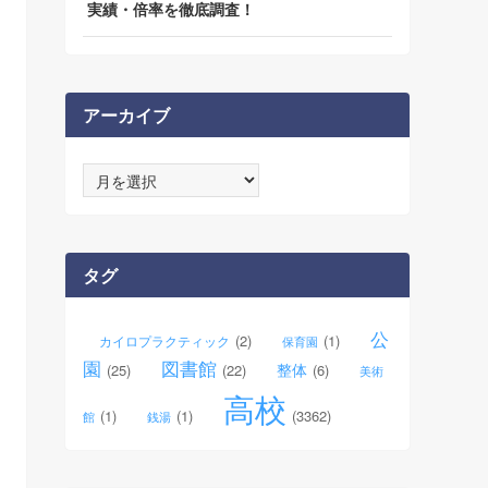
実績・倍率を徹底調査！
アーカイブ
ア
ー
カ
イ
ブ
タグ
公
(2)
(1)
カイロプラクティック
保育園
園
図書館
整体
(25)
(22)
(6)
美術
高校
(1)
(1)
(3362)
館
銭湯