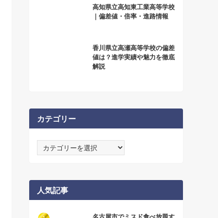
高知県立高知東工業高等学校
｜偏差値・倍率・進路情報
香川県立高瀬高等学校の偏差
値は？進学実績や魅力を徹底
解説
カテゴリー
カ
テ
ゴ
リ
ー
人気記事
名古屋市でミスド食べ放題す