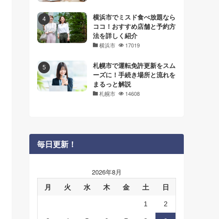
横浜市でミスド食べ放題なら
ココ！おすすめ店舗と予約方
法を詳しく紹介
横浜市
17019
札幌市で運転免許更新をスム
ーズに！手続き場所と流れを
まるっと解説
札幌市
14608
毎日更新！
2026年8月
月
火
水
木
金
土
日
1
2