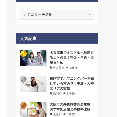
カ
テ
ゴ
リ
ー
人気記事
名古屋市でミスド食べ放題す
るなら必見！料金・予約・店
舗まとめ
名古屋市
25876
福岡市でハプニングバーを探
している方必見！中洲・天神
エリアの実態
福岡市
21989
大阪市の外貨両替完全攻略！
おすすめ店舗と手数料比較
大阪市
18885