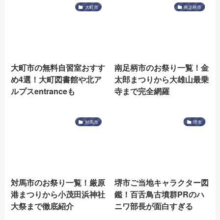
大町市
南足柄市
大町市の無料自習室おすす
南足柄市のお祭り一覧！金
め4選！大町図書館や北ア
太郎まつりから大雄山最乗
ルプスentranceも
寺まで完全網羅
対馬市
堺市
対馬市のお祭り一覧！厳原
堺市ご当地キャラクター図
港まつりから小茂田浜神社
鑑！百舌鳥古墳群PRのハ
大祭まで徹底紹介
ニワ部長が面白すぎる