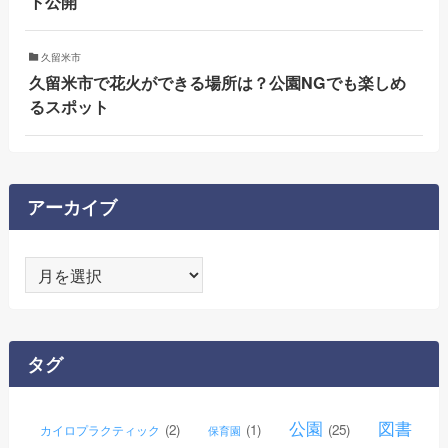
ト公開
久留米市
久留米市で花火ができる場所は？公園NGでも楽しめ
るスポット
アーカイブ
ア
ー
カ
イ
タグ
ブ
公園
図書
(2)
(1)
(25)
カイロプラクティック
保育園