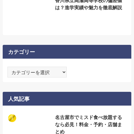
香川県立高瀬高等学校の偏差値
は？進学実績や魅力を徹底解説
カテゴリー
カ
テ
ゴ
リ
人気記事
ー
名古屋市でミスド食べ放題する
なら必見！料金・予約・店舗ま
とめ