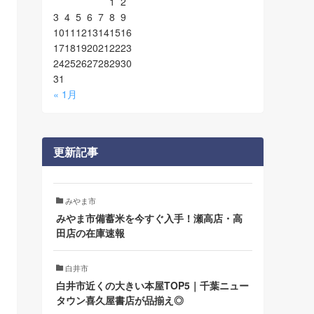
1
2
3
4
5
6
7
8
9
10
11
12
13
14
15
16
17
18
19
20
21
22
23
24
25
26
27
28
29
30
31
« 1月
更新記事
みやま市
みやま市備蓄米を今すぐ入手！瀬高店・高
田店の在庫速報
白井市
白井市近くの大きい本屋TOP5｜千葉ニュー
タウン喜久屋書店が品揃え◎