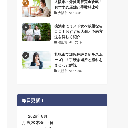
大阪市の外貨両替完全攻略！
おすすめ店舗と手数料比較
大阪市
18881
横浜市でミスド食べ放題なら
ココ！おすすめ店舗と予約方
法を詳しく紹介
横浜市
17019
札幌市で運転免許更新をスム
ーズに！手続き場所と流れを
まるっと解説
札幌市
14606
毎日更新！
2026年8月
月
火
水
木
金
土
日