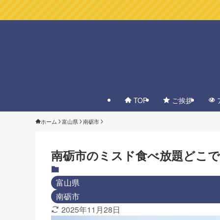
TOP
ご挨拶
ホーム
富山県
南砺市
南砺市のミスド食べ放題どこで
富山県
南砺市
2025年11月28日