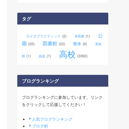
カ
イ
ブ
タグ
公
(2)
(1)
カイロプラクティック
保育園
園
図書館
整体
(25)
(22)
(6)
美術
高校
(1)
(1)
(3362)
館
銭湯
ブログランキング
ブログランキングに参加しています。リンク
をクリックして応援してください！
人気ブログランキング
ブログ村