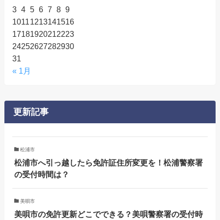
3
4
5
6
7
8
9
10
11
12
13
14
15
16
17
18
19
20
21
22
23
24
25
26
27
28
29
30
31
« 1月
更新記事
松浦市
松浦市へ引っ越したら免許証住所変更を！松浦警察署
の受付時間は？
美唄市
美唄市の免許更新どこでできる？美唄警察署の受付時