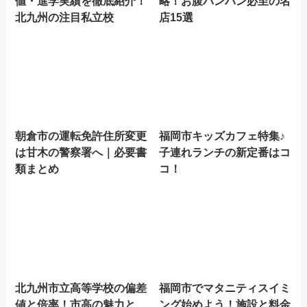
値・進学実績を徹底紹介！
略！お腹パンパン必至の名
北九州の注目私立校
店15選
朝倉市の運転免許住所変更
福岡市キッズカフェ特集♪
は甘木の警察署へ｜必要書
子連れランチの新定番はコ
類まとめ
コ！
北九州市立高等学校の偏差
福岡市でマタニティスイミ
値と倍率！市高の魅力と
ング始めよう！施設と料金