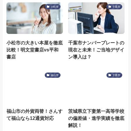
小松市
千葉市
小松市の大きい本屋を徹底
千葉市ナンバープレートの
比較！明文堂書店vs平和
現在と未来！ご当地デザイ
書店
ン導入は？
福山市
下妻市
福山市の外貨両替！さんす
茨城県立下妻第一高等学校
て福山なら12通貨対応
の偏差値・進学実績を徹底
解説！