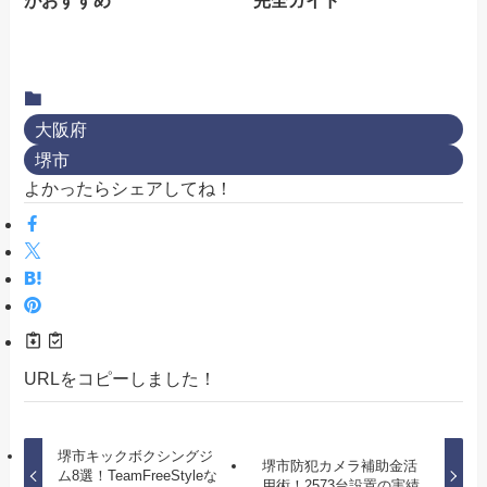
がおすすめ
完全ガイド
大阪府
堺市
よかったらシェアしてね！
URLをコピーしました！
堺市キックボクシングジ
堺市防犯カメラ補助金活
ム8選！TeamFreeStyleな
用術！2573台設置の実績