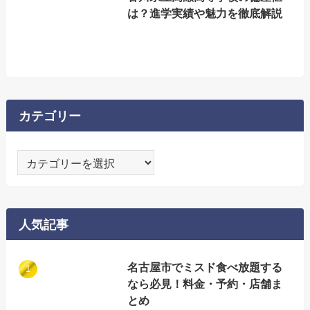
は？進学実績や魅力を徹底解説
カテゴリー
カ
テ
ゴ
リ
人気記事
ー
名古屋市でミスド食べ放題する
なら必見！料金・予約・店舗ま
とめ