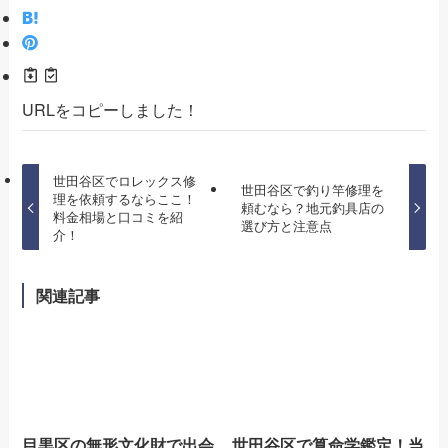
URLをコピーしました！
世田谷区でロレックス修
世田谷区で釣り竿修理を
理を依頼するならここ！
頼むなら？地元釣具店の
料金相場と口コミを紹
選び方と注意点
介！
関連記事
目黒区の無形文化財で出会
世田谷区で算命学鑑定！当