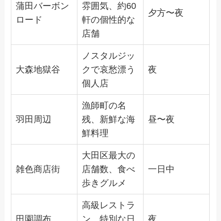
蒲田バーボン
雰囲気、約60
夕方〜夜
ロード
軒の個性的な
店舗
ノスタルジッ
大森地獄谷
クで哀愁漂う
夜
個人店
漁師町の名
羽田周辺
残、新鮮な海
昼〜夜
鮮料理
大田区最大の
雑色商店街
店舗数、食べ
一日中
歩きグルメ
高級レストラ
田園調布
ン、特別な日
夜