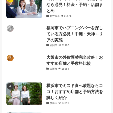
なら必見！料金・予約・店舗ま
とめ
名古屋市
25876
福岡市でハプニングバーを探し
ている方必見！中洲・天神エリ
アの実態
福岡市
21986
大阪市の外貨両替完全攻略！お
すすめ店舗と手数料比較
大阪市
18884
横浜市でミスド食べ放題ならコ
コ！おすすめ店舗と予約方法を
詳しく紹介
横浜市
17019