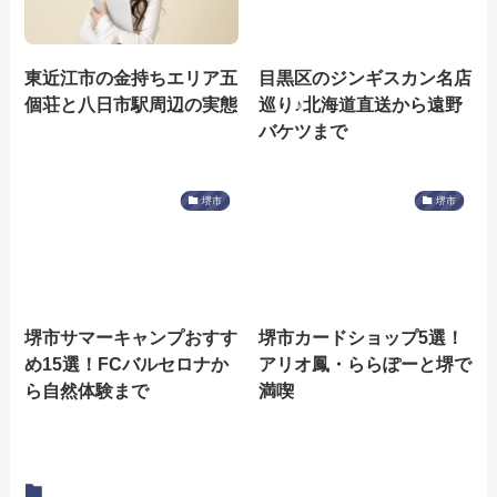
東近江市の金持ちエリア五
目黒区のジンギスカン名店
個荘と八日市駅周辺の実態
巡り♪北海道直送から遠野
バケツまで
堺市
堺市
堺市サマーキャンプおすす
堺市カードショップ5選！
め15選！FCバルセロナか
アリオ鳳・ららぽーと堺で
ら自然体験まで
満喫