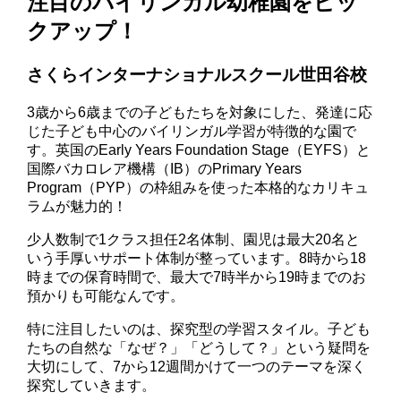
注目のバイリンガル幼稚園をピッ
クアップ！
さくらインターナショナルスクール世田谷校
3歳から6歳までの子どもたちを対象にした、発達に応
じた子ども中心のバイリンガル学習が特徴的な園で
す。英国のEarly Years Foundation Stage（EYFS）と
国際バカロレア機構（IB）のPrimary Years
Program（PYP）の枠組みを使った本格的なカリキュ
ラムが魅力的！
少人数制で1クラス担任2名体制、園児は最大20名と
いう手厚いサポート体制が整っています。8時から18
時までの保育時間で、最大で7時半から19時までのお
預かりも可能なんです。
特に注目したいのは、探究型の学習スタイル。子ども
たちの自然な「なぜ？」「どうして？」という疑問を
大切にして、7から12週間かけて一つのテーマを深く
探究していきます。