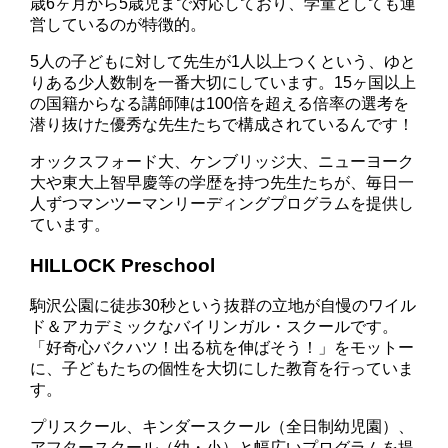
歳6ヶ月から5歳児まで対応しており、学童としても運
営しているのが特徴的。
5人の子どもに対して先生が1人以上つくという、ゆと
りある少人数制を一番大切にしています。15ヶ国以上
の国籍からなる講師陣は100倍を超える倍率の選考を
潜り抜けた優秀な先生たちで構成されているんです！
オックスフォード大、ケンブリッジ大、ニューヨーク
大や東大上智早慶等の学歴を持つ先生たちが、毎日一
人ずつマンツーマンリーディングプログラムを提供し
ています。
HILLOCK Preschool
駒沢公園に徒歩30秒という抜群の立地が自慢のワイル
ド＆アカデミックなバイリンガル・スクールです。
「好奇心バクハツ！出る杭を伸ばそう！」をモットー
に、子どもたちの個性を大切にした教育を行っていま
す。
プリスクール、キンダースクール（全日制幼児園）、
アフタースクール（幼・小）と幅広いプログラムを提