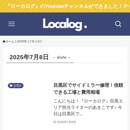
ローカログ』のYoutubeチャンネルができました！チャン
ホーム
2025年
7月
8日
2025年7月8日
– date –
目黒区でサイドミラー修理！信頼
目黒区
できる工場と費用相場
こんにちは！『ローカログ』目黒エ
リア担当ライターのあきこです♪ 今
日は目黒区で...
2025年7月8日