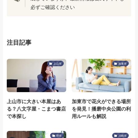
必ずご確認ください
注目記事
上山市
加東市
上山市に大きい本屋はあ
加東市で花火ができる場所
る？八文字屋・こまつ書店
を発見！播磨中央公園の利
で本探し
用ルールも解説
堺市
川崎市