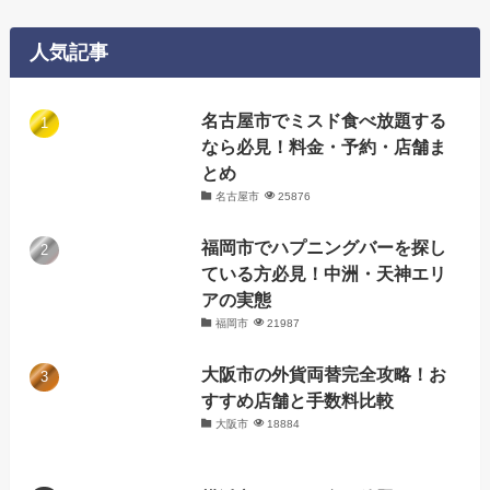
リ
ー
人気記事
名古屋市でミスド食べ放題する
なら必見！料金・予約・店舗ま
とめ
名古屋市
25876
福岡市でハプニングバーを探し
ている方必見！中洲・天神エリ
アの実態
福岡市
21987
大阪市の外貨両替完全攻略！お
すすめ店舗と手数料比較
大阪市
18884