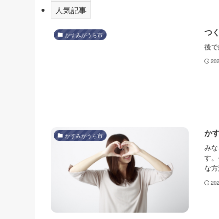
人気記事
つ
かすみがうら市
後で
20
か
かすみがうら市
みな
す。
な方
20