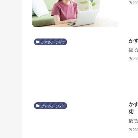
20
か
かすみがうら市
後で
20
か
かすみがうら市
術
後で
20