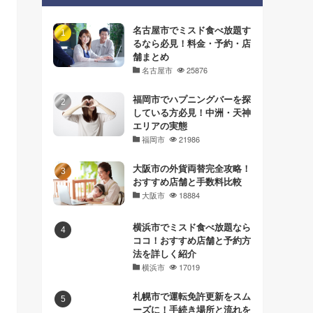
名古屋市でミスド食べ放題す
るなら必見！料金・予約・店
舗まとめ
名古屋市
25876
福岡市でハプニングバーを探
している方必見！中洲・天神
エリアの実態
福岡市
21986
大阪市の外貨両替完全攻略！
おすすめ店舗と手数料比較
大阪市
18884
横浜市でミスド食べ放題なら
ココ！おすすめ店舗と予約方
法を詳しく紹介
横浜市
17019
札幌市で運転免許更新をスム
ーズに！手続き場所と流れを