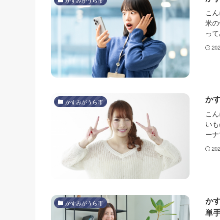
かすみがうら市
こん
米の
って
20
か
かすみがうら市
こん
いも
ーナ
20
か
かすみがうら市
単