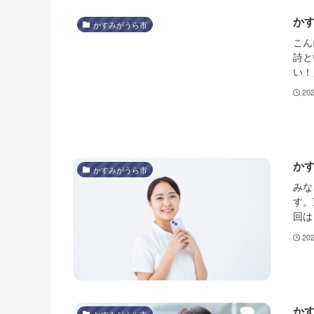
か
かすみがうら市
こん
詩と
い！
20
か
かすみがうら市
みな
す。
回は
20
か