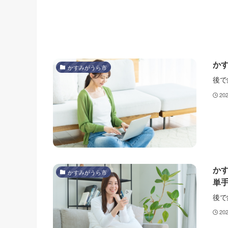
か
かすみがうら市
後で
20
か
かすみがうら市
単
後で
20