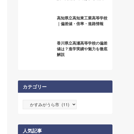
高知県立高知東工業高等学校
｜偏差値・倍率・進路情報
香川県立高瀬高等学校の偏差
値は？進学実績や魅力を徹底
解説
カテゴリー
カ
テ
ゴ
リ
ー
人気記事