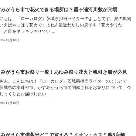
すみがうら市で花火できる場所は？霞ヶ浦河川敷が穴場
にちは、「ローカログ」茨城県担当ライターのよしとです。夏の風物
いえばやっぱり花火ですよね♪ 最近わたしの息子も「花火やりた
」と目をキラキラさせてい...
25年11月18日
すみがうら市お祭り一覧！あゆみ祭り花火と帆引き船が必見
さん、こんにちは！『ローカログ』茨城県担当ライターのよしとで
茨城県の湖畔都市、かすみがうら市で開催されるお祭りについて、今
じっくりとお届けしたい...
25年11月18日
すみがうら市備蓄米どこで買える？イオン・カスミ他5店舗