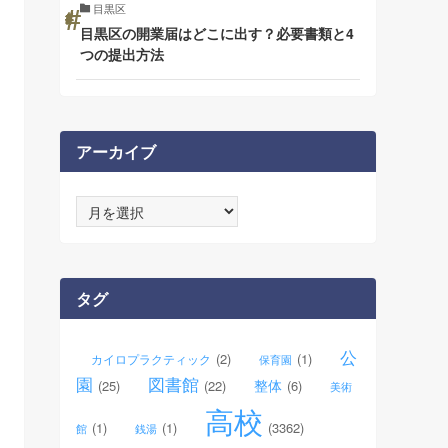
目黒区
目黒区の開業届はどこに出す？必要書類と4
つの提出方法
アーカイブ
ア
ー
カ
イ
ブ
タグ
公
(2)
(1)
カイロプラクティック
保育園
園
図書館
整体
(25)
(22)
(6)
美術
高校
(1)
(1)
(3362)
館
銭湯